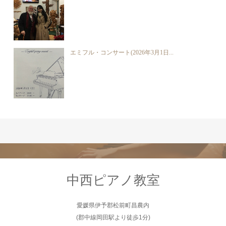
エミフル・コンサート(2026年3月1日...
中西ピアノ教室
愛媛県伊予郡松前町昌農内
(郡中線岡田駅より徒歩1分)